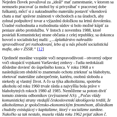
Nejeden človek považoval za „ideál“ mať zamestnanie, v ktorom sa
nemuselo pracovať (a mohol by si privyrábať v pracovnej dobe
fuškami), môcť si z nakradnutého materiálu postaviť víkendovú
chatu a mať správne známosti v obchodoch a na úradoch, aby
zohnal podpultový tovar a výjazdnú doložkou na letnú dovolenku.
Úradné rozhodnutia a rozhodnutia súdov si bolo možné kúpiť za
peniaze alebo protislužbu. V listoch z novembra 1988, ktoré
posielali Komunistickej strane občania z celej republiky, sa dokonca
hovorí o socialistickej mafii:
„...úplatkárstvo nahradilo
spravodlivosť pri rozhodovaní, lebo aj u nás pôsobí socialistická
mafia, ako v ZSSR.“
[
12
]
Ojedinelé morálne vzopätie voči nespravodlivosti - otvorený odpor
voči okupácií vojskami Varšavskej zmluvy - ľudia nedokázali
dôsledne doviesť do úspešného konca. V roku 1968 a v
nasledujúcom období to znamenalo ochotu zrieknuť sa blahobytu,
obetovať materiálne zabezpečenie, kariéru, osobnú slobodu a
niekedy aj vlastný život. A čo sa týka alkoholizmu, spotreba
alkoholu od roku 1960 trvale rástla a najvyššia bola práve v
blahobytných rokoch 1980 až 1985. Nemôžeme sa potom diviť
tomuto zisteniu odborníkov (zvýraznené AS):
„Počas vlády
komunistickej strany vtedajší československí ideológovia tvrdili, že
alkoholizmus je spoločensko-ekonomickým fenoménom, dôsledkom
chudoby existujúcej v kapitalizme, ktorý v socializme zanikne.
Nakoľko sa tak nestalo, musela vláda roku 1962 prijať zákon č.