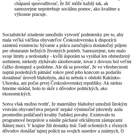
chápanú spravodlivosť, že žiť môže každý tak, ak
samozrejme nepotrebuje sociálnu pomoc, ako kvalitne a
výkonne pracuje.
Socialistické zriadenie umožnilo vytvoriť podmienky pre to, aby
mala veľká väčšina obyvateľov Československa k dispozícii
zaistenú existenciu: bývanie a prácu zaručujúcu dostatočný príjem
pre obstaranie bežných životných potrieb. Samozrejme, toto malo
svoje limity a nedostatky - kvôli úsporám sa vyrábal len obmedzený
sortiment, niekedy zlyhávalo zásobovanie, tovar z dovozu bol veľmi
ťažko dostupný a podobne. Ale dá sa povedať, že vo všeobecnosti
najmä posledných pätnásť rokov pred jeho koncom sa podarilo
dosiahnuť úroveň blahobytu, aká tu nebola v období Rakúsko-
Uhorska, ani počas prvej Československej republiky. Ak niekto
hmotne strádal, bolo to skôr z dôvodov politických, ako
ekonomických.
Sotva však možno tvrdiť, že materiálny blahobyt umožnil širokým
vrstvám obyvateľstva prejaviť nejaké výnimočné (dovtedy azda
prostredím potláčané) kvality ľudskej povahy. Existovalo tu
programové bezprávie a násilie páchané oficiálnymi zástupcami
štátnej moci. V krajine žili desiatky tisíc ľudí ochotných z rôznych
dôvodov donášať tajnej polícii na svojich susedov a známych, či