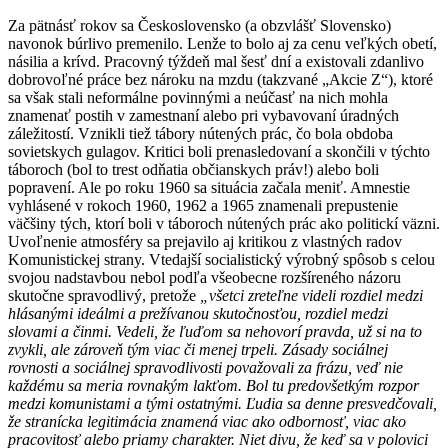
Za pätnásť rokov sa Československo (a obzvlášť Slovensko)
navonok búrlivo premenilo. Lenže to bolo aj za cenu veľkých obetí,
násilia a krívd. Pracovný týždeň mal šesť dní a existovali zdanlivo
dobrovoľné práce bez nároku na mzdu (takzvané „Akcie Z“), ktoré
sa však stali neformálne povinnými a neúčasť na nich mohla
znamenať postih v zamestnaní alebo pri vybavovaní úradných
záležitostí. Vznikli tiež tábory nútených prác, čo bola obdoba
sovietskych gulagov. Kritici boli prenasledovaní a skončili v týchto
táboroch (bol to trest odňatia občianskych práv!) alebo boli
popravení. Ale po roku 1960 sa situácia začala meniť. Amnestie
vyhlásené v rokoch 1960, 1962 a 1965 znamenali prepustenie
väčšiny tých, ktorí boli v táboroch nútených prác ako politickí väzni.
Uvoľnenie atmosféry sa prejavilo aj kritikou z vlastných radov
Komunistickej strany. Vtedajší socialistický výrobný spôsob s celou
svojou nadstavbou nebol podľa všeobecne rozšíreného názoru
skutočne spravodlivý, pretože
„všetci zreteľne videli rozdiel medzi
hlásanými ideálmi a prežívanou skutočnosťou, rozdiel medzi
slovami a činmi. Vedeli, že ľuďom sa nehovorí pravda, už si na to
zvykli, ale zároveň tým viac či menej trpeli. Zásady sociálnej
rovnosti a sociálnej spravodlivosti považovali za frázu, veď nie
každému sa meria rovnakým lakťom. Bol tu predovšetkým rozpor
medzi komunistami a tými ostatnými. Ľudia sa denne presvedčovali,
že stranícka legitimácia znamená viac ako odbornosť, viac ako
pracovitosť alebo priamy charakter. Niet divu, že keď sa v polovici