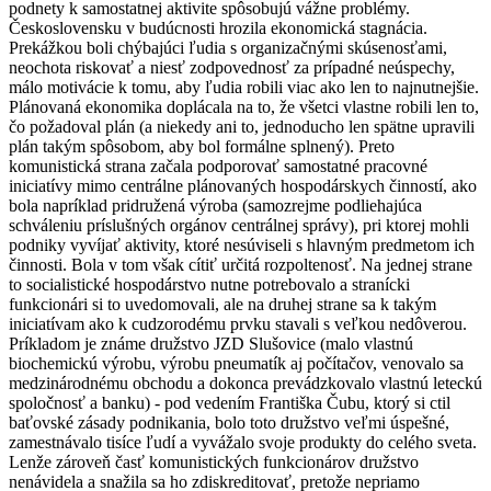
podnety k samostatnej aktivite spôsobujú vážne problémy.
Československu v budúcnosti hrozila ekonomická stagnácia.
Prekážkou boli chýbajúci ľudia s organizačnými skúsenosťami,
neochota riskovať a niesť zodpovednosť za prípadné neúspechy,
málo motivácie k tomu, aby ľudia robili viac ako len to najnutnejšie.
Plánovaná ekonomika doplácala na to, že všetci vlastne robili len to,
čo požadoval plán (a niekedy ani to, jednoducho len spätne upravili
plán takým spôsobom, aby bol formálne splnený). Preto
komunistická strana začala podporovať samostatné pracovné
iniciatívy mimo centrálne plánovaných hospodárskych činností, ako
bola napríklad pridružená výroba (samozrejme podliehajúca
schváleniu príslušných orgánov centrálnej správy), pri ktorej mohli
podniky vyvíjať aktivity, ktoré nesúviseli s hlavným predmetom ich
činnosti. Bola v tom však cítiť určitá rozpoltenosť. Na jednej strane
to socialistické hospodárstvo nutne potrebovalo a stranícki
funkcionári si to uvedomovali, ale na druhej strane sa k takým
iniciatívam ako k cudzorodému prvku stavali s veľkou nedôverou.
Príkladom je známe družstvo JZD Slušovice (malo vlastnú
biochemickú výrobu, výrobu pneumatík aj počítačov, venovalo sa
medzinárodnému obchodu a dokonca prevádzkovalo vlastnú leteckú
spoločnosť a banku) - pod vedením Františka Čubu, ktorý si ctil
baťovské zásady podnikania, bolo toto družstvo veľmi úspešné,
zamestnávalo tisíce ľudí a vyvážalo svoje produkty do celého sveta.
Lenže zároveň časť komunistických funkcionárov družstvo
nenávidela a snažila sa ho zdiskreditovať, pretože nepriamo