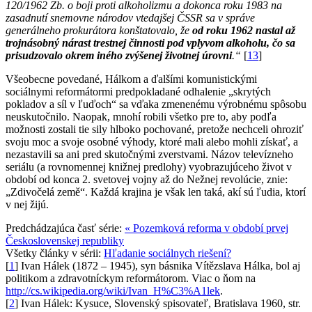
120/1962 Zb. o boji proti alkoholizmu a dokonca roku 1983 na
zasadnutí snemovne národov vtedajšej ČSSR sa v správe
generálneho prokurátora konštatovalo, že
od roku 1962 nastal až
trojnásobný nárast trestnej činnosti pod vplyvom alkoholu, čo sa
prisudzovalo okrem iného zvýšenej životnej úrovni
.“
[
13
]
Všeobecne povedané, Hálkom a ďalšími komunistickými
sociálnymi reformátormi predpokladané odhalenie „skrytých
pokladov a síl v ľuďoch“ sa vďaka zmenenému výrobnému spôsobu
neuskutočnilo. Naopak, mnohí robili všetko pre to, aby podľa
možnosti zostali tie sily hlboko pochované, pretože nechceli ohroziť
svoju moc a svoje osobné výhody, ktoré mali alebo mohli získať, a
nezastavili sa ani pred skutočnými zverstvami. Názov televízneho
seriálu (a rovnomennej knižnej predlohy) vyobrazujúceho život v
období od konca 2. svetovej vojny až do Nežnej revolúcie, znie:
„Zdivočelá země“. Každá krajina je však len taká, akí sú ľudia, ktorí
v nej žijú.
Predchádzajúca časť série:
« Pozemková reforma v období prvej
Československej republiky
Všetky články v sérii:
Hľadanie sociálnych riešení?
[
1
] Ivan Hálek (1872 – 1945), syn básnika Vítězslava Hálka, bol aj
politikom a zdravotníckym reformátorom. Viac o ňom na
http://cs.wikipedia.org/wiki/Ivan_H%C3%A1lek
.
[
2
] Ivan Hálek: Kysuce, Slovenský spisovateľ, Bratislava 1960, str.