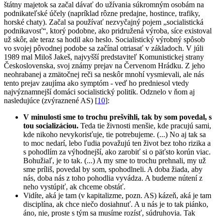
štátny majetok sa začal dávať do užívania súkromným osobám na
podnikateľské účely (napríklad rôzne predajne, hostince, trafiky,
horské chaty). Začal sa používať nezvyčajný pojem „socialistická
podnikavosť“, ktorý podobne, ako pridružená výroba, síce existoval
už skôr, ale teraz sa hodil ako heslo. Socialistický výrobný spôsob
vo svojej pôvodnej podobe sa začínal otriasať v základoch. V júli
1989 mal Miloš Jakeš, najvyšší predstaviteľ Komunistickej strany
Československa, svoj známy prejav na Červenom Hrádku. Z jeho
neohrabanej a zmätočnej reči sa neskôr mnohí vysmievali, ale nás
tento prejav zaujíma ako symptóm - veď ho predniesol vtedy
najvýznamnejší domáci socialistický politik. Odznelo v ňom aj
nasledujúce (zvýraznené AS) [
10
]:
V minulosti sme to trochu prešvihli, tak by som povedal, s
tou socializáciou.
Teda tie živnosti menšie, kde pracujú sami,
kde nikoho nevykorisťuje, tie potrebujeme. (...) No aj tak sa
to moc nedarí, lebo ľudia považujú ten život bez toho rizika a
s pohodlím za výhodnejší, ako zarobiť si o päťsto korún viac.
Bohužiaľ, je to tak. (...) A my sme to trochu prehnali, my už
sme príliš, povedal by som, spohodlneli. A doba žiada, aby
nás, doba nás z toho pohodlia vyvádza. A budeme nútení z
neho vystúpiť, ak chceme obstáť.
Vidíte, aká je tam (v kapitalizme, pozn. AS) kázeň, aká je tam
disciplína, ak chce niečo dosiahnuť. A u nás je to tak piánko,
áno, nie, proste s tým sa musíme rozísť, súdruhovia. Tak