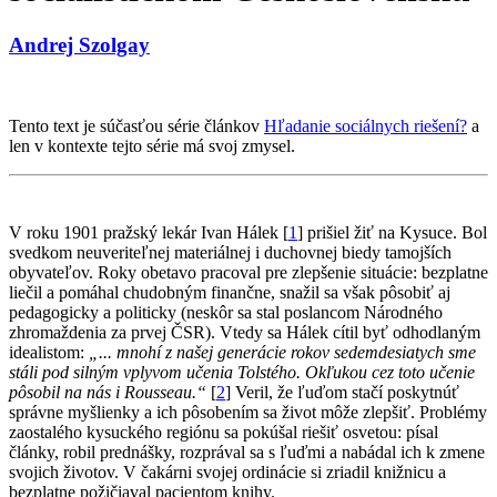
Andrej Szolgay
Tento text je súčasťou série článkov
Hľadanie sociálnych riešení?
a
len v kontexte tejto série má svoj zmysel.
V roku 1901 pražský lekár Ivan Hálek [
1
] prišiel žiť na Kysuce. Bol
svedkom neuveriteľnej materiálnej i duchovnej biedy tamojších
obyvateľov. Roky obetavo pracoval pre zlepšenie situácie: bezplatne
liečil a pomáhal chudobným finančne, snažil sa však pôsobiť aj
pedagogicky a politicky (neskôr sa stal poslancom Národného
zhromaždenia za prvej ČSR). Vtedy sa Hálek cítil byť odhodlaným
idealistom:
„... mnohí z našej generácie rokov sedemdesiatych sme
stáli pod silným vplyvom učenia Tolstého. Okľukou cez toto učenie
pôsobil na nás i Rousseau.“
[
2
] Veril, že ľuďom stačí poskytnúť
správne myšlienky a ich pôsobením sa život môže zlepšiť. Problémy
zaostalého kysuckého regiónu sa pokúšal riešiť osvetou: písal
články, robil prednášky, rozprával sa s ľuďmi a nabádal ich k zmene
svojich životov. V čakárni svojej ordinácie si zriadil knižnicu a
bezplatne požičiaval pacientom knihy.