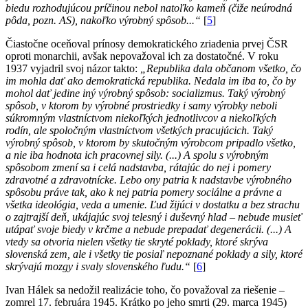
biedu rozhodujúcou príčinou nebol natoľko kameň (čiže neúrodná
pôda, pozn. AS), nakoľko výrobný spôsob...“
[
5
]
Čiastočne oceňoval prínosy demokratického zriadenia prvej ČSR
oproti monarchii, avšak nepovažoval ich za dostatočné. V roku
1937 vyjadril svoj názor takto:
„Republika dala občanom všetko, čo
im mohla dať ako demokratická republika. Nedala im iba to, čo by
mohol dať jedine iný výrobný spôsob: socializmus. Taký výrobný
spôsob, v ktorom by výrobné prostriedky i samy výrobky neboli
súkromným vlastníctvom niekoľkých jednotlivcov a niekoľkých
rodín, ale spoločným vlastníctvom všetkých pracujúcich. Taký
výrobný spôsob, v ktorom by skutočným výrobcom pripadlo všetko,
a nie iba hodnota ich pracovnej sily. (...) A spolu s výrobným
spôsobom zmení sa i celá nadstavba, rátajúc do nej i pomery
zdravotné a zdravotnícke. Lebo ony patria k nadstavbe výrobného
spôsobu práve tak, ako k nej patria pomery sociálne a právne a
všetka ideológia, veda a umenie. Ľud žijúci v dostatku a bez strachu
o zajtrajší deň, ukájajúc svoj telesný i duševný hlad – nebude musieť
utápať svoje biedy v krčme a nebude prepadať degenerácii. (...) A
vtedy sa otvoria nielen všetky tie skryté poklady, ktoré skrýva
slovenská zem, ale i všetky tie posiaľ nepoznané poklady a sily, ktoré
skrývajú mozgy i svaly slovenského ľudu.“
[
6
]
Ivan Hálek sa nedožil realizácie toho, čo považoval za riešenie –
zomrel 17. februára 1945. Krátko po jeho smrti (29. marca 1945)