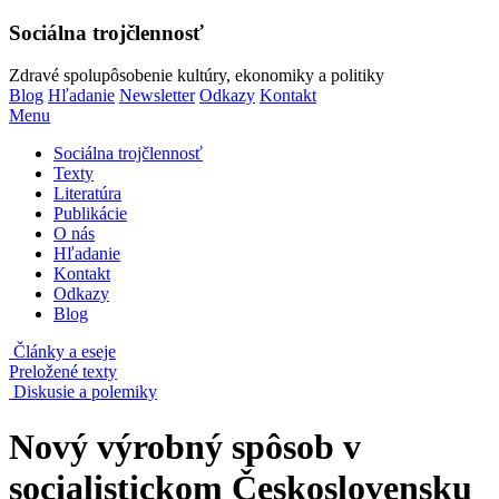
Sociálna trojčlennosť
Zdravé spolupôsobenie kultúry, ekonomiky a politiky
Blog
Hľadanie
Newsletter
Odkazy
Kontakt
Menu
Sociálna trojčlennosť
Texty
Literatúra
Publikácie
O nás
Hľadanie
Kontakt
Odkazy
Blog
Články a eseje
Preložené texty
Diskusie a polemiky
Nový výrobný spôsob v
socialistickom Československu