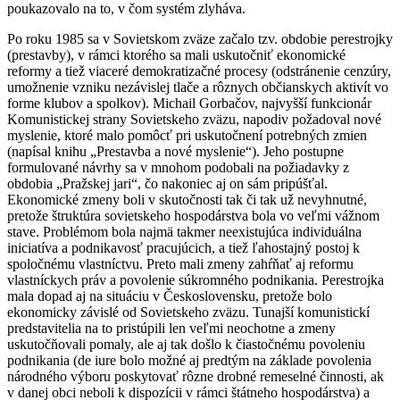
poukazovalo na to, v čom systém zlyháva.
Po roku 1985 sa v Sovietskom zväze začalo tzv. obdobie perestrojky
(prestavby), v rámci ktorého sa mali uskutočniť ekonomické
reformy a tiež viaceré demokratizačné procesy (odstránenie cenzúry,
umožnenie vzniku nezávislej tlače a rôznych občianskych aktivít vo
forme klubov a spolkov). Michail Gorbačov, najvyšší funkcionár
Komunistickej strany Sovietskeho zväzu, napodiv požadoval nové
myslenie, ktoré malo pomôcť pri uskutočnení potrebných zmien
(napísal knihu „Prestavba a nové myslenie“). Jeho postupne
formulované návrhy sa v mnohom podobali na požiadavky z
obdobia „Pražskej jari“, čo nakoniec aj on sám pripúšťal.
Ekonomické zmeny boli v skutočnosti tak či tak už nevyhnutné,
pretože štruktúra sovietskeho hospodárstva bola vo veľmi vážnom
stave. Problémom bola najmä takmer neexistujúca individuálna
iniciatíva a podnikavosť pracujúcich, a tiež ľahostajný postoj k
spoločnému vlastníctvu. Preto mali zmeny zahŕňať aj reformu
vlastníckych práv a povolenie súkromného podnikania. Perestrojka
mala dopad aj na situáciu v Československu, pretože bolo
ekonomicky závislé od Sovietskeho zväzu. Tunajší komunistickí
predstavitelia na to pristúpili len veľmi neochotne a zmeny
uskutočňovali pomaly, ale aj tak došlo k čiastočnému povoleniu
podnikania (de iure bolo možné aj predtým na základe povolenia
národného výboru poskytovať rôzne drobné remeselné činnosti, ak
v danej obci neboli k dispozícii v rámci štátneho hospodárstva) a