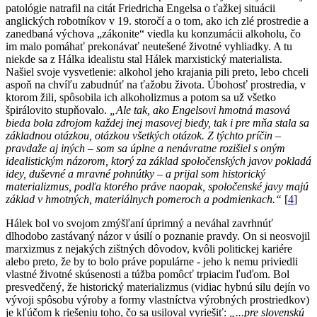
patológie natrafil na citát Friedricha Engelsa o ťažkej situácii
anglických robotníkov v 19. storočí a o tom, ako ich zlé prostredie a
zanedbaná výchova „zákonite“ viedla ku konzumácii alkoholu, čo
im malo pomáhať prekonávať neutešené životné vyhliadky. A tu
niekde sa z Hálka idealistu stal Hálek marxistický materialista.
Našiel svoje vysvetlenie: alkohol jeho krajania pili preto, lebo chceli
aspoň na chvíľu zabudnúť na ťažobu života. Úbohosť prostredia, v
ktorom žili, spôsobila ich alkoholizmus a potom sa už všetko
špirálovito stupňovalo.
„Ale tak, ako Engelsovi hmotná masová
bieda bola zdrojom každej inej masovej biedy, tak i pre mňa stala sa
základnou otázkou, otázkou všetkých otázok. Z týchto príčin –
pravdaže aj iných – som sa úplne a nenávratne rozišiel s oným
idealistickým názorom, ktorý za základ spoločenských javov pokladá
idey, duševné a mravné pohnútky – a prijal som historický
materializmus, podľa ktorého práve naopak, spoločenské javy majú
základ v hmotných, materiálnych pomeroch a podmienkach.“
[
4
]
Hálek bol vo svojom zmýšľaní úprimný a neváhal zavrhnúť
dlhodobo zastávaný názor v úsilí o poznanie pravdy. On si neosvojil
marxizmus z nejakých zištných dôvodov, kvôli politickej kariére
alebo preto, že by to bolo práve populárne - jeho k nemu priviedli
vlastné životné skúsenosti a túžba pomôcť trpiacim ľuďom. Bol
presvedčený, že historický materializmus (vidiac hybnú silu dejín vo
vývoji spôsobu výroby a formy vlastníctva výrobných prostriedkov)
je kľúčom k riešeniu toho, čo sa usiloval vyriešiť:
„...pre slovenskú