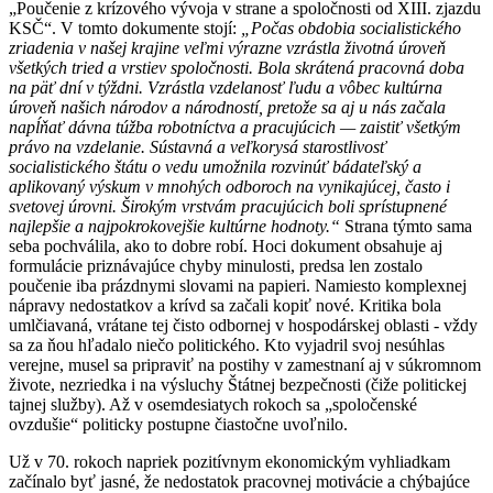
„Poučenie z krízového vývoja v strane a spoločnosti od XIII. zjazdu
KSČ“. V tomto dokumente stojí:
„Počas obdobia socialistického
zriadenia v našej krajine veľmi výrazne vzrástla životná úroveň
všetkých tried a vrstiev spoločnosti. Bola skrátená pracovná doba
na päť dní v týždni. Vzrástla vzdelanosť ľudu a vôbec kultúrna
úroveň našich národov a národností, pretože sa aj u nás začala
napĺňať dávna túžba robotníctva a pracujúcich — zaistiť všetkým
právo na vzdelanie. Sústavná a veľkorysá starostlivosť
socialistického štátu o vedu umožnila rozvinúť bádateľský a
aplikovaný výskum v mnohých odboroch na vynikajúcej, často i
svetovej úrovni. Širokým vrstvám pracujúcich boli sprístupnené
najlepšie a najpokrokovejšie kultúrne hodnoty.“
Strana týmto sama
seba pochválila, ako to dobre robí. Hoci dokument obsahuje aj
formulácie priznávajúce chyby minulosti, predsa len zostalo
poučenie iba prázdnymi slovami na papieri. Namiesto komplexnej
nápravy nedostatkov a krívd sa začali kopiť nové. Kritika bola
umlčiavaná, vrátane tej čisto odbornej v hospodárskej oblasti - vždy
sa za ňou hľadalo niečo politického. Kto vyjadril svoj nesúhlas
verejne, musel sa pripraviť na postihy v zamestnaní aj v súkromnom
živote, nezriedka i na výsluchy Štátnej bezpečnosti (čiže politickej
tajnej služby). Až v osemdesiatych rokoch sa „spoločenské
ovzdušie“ politicky postupne čiastočne uvoľnilo.
Už v 70. rokoch napriek pozitívnym ekonomickým vyhliadkam
začínalo byť jasné, že nedostatok pracovnej motivácie a chýbajúce