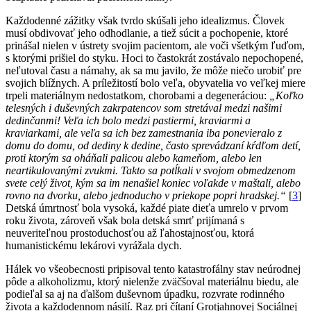
Každodenné zážitky však tvrdo skúšali jeho idealizmus. Človek
musí obdivovať jeho odhodlanie, a tiež súcit a pochopenie, ktoré
prinášal nielen v ústrety svojim pacientom, ale voči všetkým ľuďom,
s ktorými prišiel do styku. Hoci to častokrát zostávalo nepochopené,
neľutoval času a námahy, ak sa mu javilo, že môže niečo urobiť pre
svojich blížnych. A príležitostí bolo veľa, obyvatelia vo veľkej miere
trpeli materiálnym nedostatkom, chorobami a degeneráciou:
„Koľko
telesných i duševných zakrpatencov som stretával medzi našimi
dedinčanmi! Veľa ich bolo medzi pastiermi, kraviarmi a
kraviarkami, ale veľa sa ich bez zamestnania iba ponevieralo z
domu do domu, od dediny k dedine, často sprevádzaní kŕdľom detí,
proti ktorým sa oháňali palicou alebo kameňom, alebo len
neartikulovanými zvukmi. Takto sa potĺkali v svojom obmedzenom
svete celý život, kým sa im nenašiel koniec voľakde v maštali, alebo
rovno na dvorku, alebo jednoducho v priekope popri hradskej.“
[
3
]
Detská úmrtnosť bola vysoká, každé piate dieťa umrelo v prvom
roku života, zároveň však bola detská smrť prijímaná s
neuveriteľnou prostoduchosťou až ľahostajnosťou, ktorá
humanistickému lekárovi vyrážala dych.
Hálek vo všeobecnosti pripisoval tento katastrofálny stav neúrodnej
pôde a alkoholizmu, ktorý nielenže zväčšoval materiálnu biedu, ale
podieľal sa aj na ďalšom duševnom úpadku, rozvrate rodinného
života a každodennom násilí. Raz pri čítaní Grotjahnovej Sociálnej