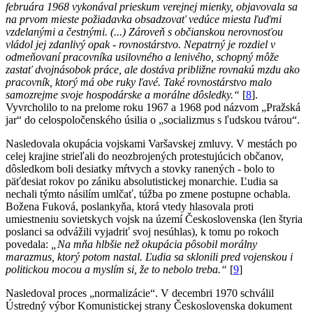
februára 1968 vykonával prieskum verejnej mienky, objavovala sa
na prvom mieste požiadavka obsadzovať vedúce miesta ľuďmi
vzdelanými a čestnými. (...) Zároveň s občianskou nerovnosťou
vládol jej zdanlivý opak - rovnostárstvo. Nepatrný je rozdiel v
odmeňovaní pracovníka usilovného a lenivého, schopný môže
zastať dvojnásobok práce, ale dostáva približne rovnakú mzdu ako
pracovník, ktorý má obe ruky ľavé. Také rovnostárstvo malo
samozrejme svoje hospodárske a morálne dôsledky.“
[
8
].
Vyvrcholilo to na prelome roku 1967 a 1968 pod názvom „Pražská
jar“ do celospoločenského úsilia o „socializmus s ľudskou tvárou“.
Nasledovala okupácia vojskami Varšavskej zmluvy. V mestách po
celej krajine strieľali do neozbrojených protestujúcich občanov,
dôsledkom boli desiatky mŕtvych a stovky ranených - bolo to
päťdesiat rokov po zániku absolutistickej monarchie. Ľudia sa
nechali týmto násilím umlčať, túžba po zmene postupne ochabla.
Božena Fuková, poslankyňa, ktorá vtedy hlasovala proti
umiestneniu sovietskych vojsk na území Československa (len štyria
poslanci sa odvážili vyjadriť svoj nesúhlas), k tomu po rokoch
povedala:
„Na mňa hlbšie než okupácia pôsobil morálny
marazmus, ktorý potom nastal. Ľudia sa sklonili pred vojenskou i
politickou mocou a myslím si, že to nebolo treba.“
[
9
]
Nasledoval proces „normalizácie“. V decembri 1970 schválil
Ústredný výbor Komunistickej strany Československa dokument