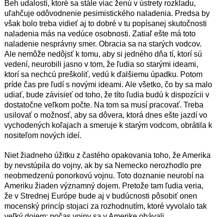
Beh udalostí, ktoré sa stále viac ženú v ústrety rozkladu,
uľahčuje odôvodnenie pesimistického naladenia. Predsa by
však bolo treba vidieť aj to dobré v tu popísanej skutočnosti
naladenia más na vedúce osobnosti. Zatiaľ ešte má toto
naladenie nesprávny smer. Obracia sa na starých vodcov.
Ale nemôže nedôjsť k tomu, aby si jedného dňa tí, ktorí sú
vedení, neurobili jasno v tom, že ľudia so starými ideami,
ktorí sa nechcú preškoliť, vedú k ďalšiemu úpadku. Potom
príde čas pre ľudí s novými ideami. Ale všetko, čo by sa malo
udiať, bude závisieť od toho, že títo ľudia budú k dispozícii v
dostatočne veľkom počte. Na tom sa musí pracovať. Treba
usilovať o možnosť, aby sa dôvera, ktorá dnes ešte jazdí vo
vychodených koľajach a smeruje k starým vodcom, obrátila k
nositeľom nových ideí.
Niet žiadneho úžitku z častého opakovania toho, že Amerika
by nevstúpila do vojny, ak by sa Nemecko nerozhodlo pre
neobmedzenú ponorkovú vojnu. Toto doznanie neurobí na
Ameriku žiaden významný dojem. Pretože tam ľudia veria,
že v Strednej Európe bude aj v budúcnosti pôsobiť onen
mocenský princíp stojaci za rozhodnutím, ktoré vyvolalo tak
veľký dojem: počas vojny sa v Amerike obávali