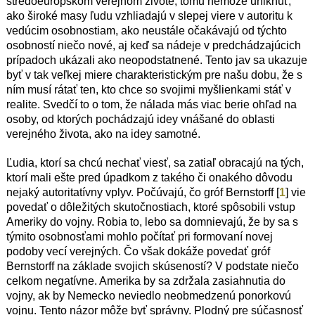
stredoeurópskom verejnom živote, tomu nemôže uniknúť,
ako široké masy ľudu vzhliadajú v slepej viere v autoritu k
vedúcim osobnostiam, ako neustále očakávajú od týchto
osobností niečo nové, aj keď sa nádeje v predchádzajúcich
prípadoch ukázali ako neopodstatnené. Tento jav sa ukazuje
byť v tak veľkej miere charakteristickým pre našu dobu, že s
ním musí rátať ten, kto chce so svojimi myšlienkami stáť v
realite. Svedčí to o tom, že nálada más viac berie ohľad na
osoby, od ktorých pochádzajú idey vnášané do oblasti
verejného života, ako na idey samotné.
Ľudia, ktorí sa chcú nechať viesť, sa zatiaľ obracajú na tých,
ktorí mali ešte pred úpadkom z takého či onakého dôvodu
nejaký autoritatívny vplyv. Počúvajú, čo gróf Bernstorff [
1
] vie
povedať o dôležitých skutočnostiach, ktoré spôsobili vstup
Ameriky do vojny. Robia to, lebo sa domnievajú, že by sa s
týmito osobnosťami mohlo počítať pri formovaní novej
podoby vecí verejných. Čo však dokáže povedať gróf
Bernstorff na základe svojich skúseností? V podstate niečo
celkom negatívne. Amerika by sa zdržala zasiahnutia do
vojny, ak by Nemecko neviedlo neobmedzenú ponorkovú
vojnu. Tento názor môže byť správny. Plodný pre súčasnosť