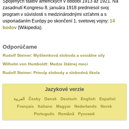
Spojených štátov amerických v období 1913 až 1921. Na
zasadnutí Kongresu 8. januára 1918 predniesol svoj
program v súvislosti s medzinárodnými vzťahmi a s
usporiadaním Európy po skončení 1. svetovej vojny:
14
bodov
(Wikipedia).
Odporúčame
Rudolf Steiner: Myšlienková sloboda a sociálne sily
Wilhelm von Humboldt: Medze štátnej moci
Rudolf Steiner: Princíp slobody a slobodná škola
Jazykové verzie
العربية
Česky
Dansk
Deutsch
English
Español
Français
Italiano
Magyar
Nederlands
Norsk
Português
Română
Русский