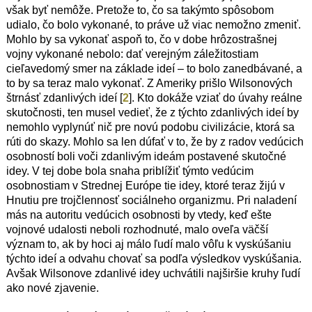
však byť nemôže. Pretože to, čo sa takýmto spôsobom
udialo, čo bolo vykonané, to práve už viac nemožno zmeniť.
Mohlo by sa vykonať aspoň to, čo v dobe hrôzostrašnej
vojny vykonané nebolo: dať verejným záležitostiam
cieľavedomý smer na základe ideí – to bolo zanedbávané, a
to by sa teraz malo vykonať. Z Ameriky prišlo Wilsonových
štrnásť zdanlivých ideí [
2
]. Kto dokáže vziať do úvahy reálne
skutočnosti, ten musel vedieť, že z týchto zdanlivých ideí by
nemohlo vyplynúť nič pre novú podobu civilizácie, ktorá sa
rúti do skazy. Mohlo sa len dúfať v to, že by z radov vedúcich
osobností boli voči zdanlivým ideám postavené skutočné
idey. V tej dobe bola snaha priblížiť týmto vedúcim
osobnostiam v Strednej Európe tie idey, ktoré teraz žijú v
Hnutiu pre trojčlennosť sociálneho organizmu. Pri naladení
más na autoritu vedúcich osobnosti by vtedy, keď ešte
vojnové udalosti neboli rozhodnuté, malo oveľa väčší
význam to, ak by hoci aj málo ľudí malo vôľu k vyskúšaniu
týchto ideí a odvahu chovať sa podľa výsledkov vyskúšania.
Avšak Wilsonove zdanlivé idey uchvátili najširšie kruhy ľudí
ako nové zjavenie.