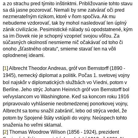
a zo strachu pred týmito inštinktmi. Približovanie tohto stavu
sa dá jasne pozorovať. Nemali by sme zatvárať oči pred
nezmerateľným rizikom, ktoré v ňom spočíva. Ak mu
nebudeme vzdorovať, tak by mohol nasledovať len úplný
zánik civilizácie. Pesimistické nálady sú opodstatnené, kým
sa im človek nie je schopný vzoprieť svojou vôľou. Za
súčasných okolností nesmieme nič očakávať od toho či
onoho „šťastného obratu“, smieme stavať len na vôli
oplodnenej ideami.
[
1
] Albrecht Theodor Andreas, gróf von Bernstorff (1890 -
1945), nemecký diplomat a politik. Počas 1. svetovej vojny
bol najskôr v diplomatických službách vo Viedni, potom v
Berlíne. Jeho strýc Johann Heinrich gróf von Bernstorff bol
veľvyslancom vo Washingtone. Keď sa koncom roku 1916
pripravovalo vyhlásenie neobmedzenej ponorkovej vojny,
Albrecht sa tomu snažil zabrániť, lebo od strýca vedel, že
potom by Spojené štáty vstúpili do vojny. Neúspech tohto
snaženia ho veľmi sklamal.
[
2
] Thomas Woodrow Wilson (1856 - 1924), prezident