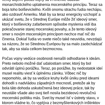
monarchistického uplatnenia mocenského princípu. Teraz sa
boja toho bolševického. Kvôli onomu strachu ľudia nechápu,
ako ozdraviť Ameriku. Mali by sa teraz energicky vzchopiť a
ukázať svetu, že v Strednej Európe môže žiť ideový smer,
ktorý v bolševicky zafarbenom spôsobe myslenia vidí iba
pokračovanie starej mocenskej povahy, a že tento ideový
smer s novým mocenským princípom nechce mať nič do
činenia. Dokiaľ ľudia vo svete niečo také neuvidia, nevzdajú
sa názoru, že so Strednou Európou by sa malo zaobchádzať
tak, aby sa stala celkom bezmocnou.
Počas vojny vedúce osobnosti nenašli odhodlanie k ideám.
Preto nebolo možné dať udalostiam smer, ktorý by bol
odvrátil úplnú porážku. Teraz, po porážke, by nedostatok ideí
musel realitu viesť k úplnému zániku. Vôbec nič by
nepomohlo, ak by sa vedúce kruhy kvôli úniku pred ideami
dohodli s nadvládou západných mocností, pretože ak by
bola táto dohoda uskutočnená bez ideovej práce, tak by
neustále všade ako svoj tieň nosila bezideovú revolučnú
mocenskú politiku más. Svet by musel ísť v ústrety stavu, v
ktorom vládne to, čo vyplýva z bezmyšlienkových inštinktov