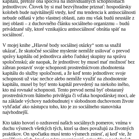
kapitálu, pretože ona spočíva na individuálnych schopnostiach
jednotlivcov. Človek by si mal bezvýhradne priznať: hospodársky
kolobeh bude najvitálnejší vtedy, keď mu tendencia k antisociálnosti
nebude odňatá v jeho vlastnej oblasti, zato mu však budú neustále z
inej oblasti – z duchovného článku sociálneho organizmu – budú
privádzané sily, ktoré vznikajúcu antisociálnosť obrátia späť na
sociálnosť.
V mojej knihe „Hlavné body sociálnej otázky“ som sa snažil
ukázať, že skutočné sociálne myslenie nemôže usilovať o prevod
správy kapitálu od jednotlivca alebo ľudskej skupiny na správu
spoločenskú; ale naopak, že jednotlivec by musel mať možnosť bez
zábran postaviť svoje schopnosti prostredníctvom zhodnotenia
kapitálu do služby spoločnosti, a že keď tento jednotlivec svoje
schopnosti už viac nechce alebo nemôže využiť na zhodnotenie
kapitálu, musel by byť tento kapitál prevedený na niekoho iného,
kto má rovnaké schopnosti. Tento prevod nemá byť obstaraný
prostredníctvom štátneho privilégia či vďaka hospodárskej moci, ale
na základe výchovy nadobudnutej v slobodnom duchovnom živote
vyhľadať ako nástupcu toho, kto je zo sociálneho stanoviska
najvhodnejší.
Kto takto hovorí o ozdravení našich sociálnych pomerov, vníma v
duchu výsmech všetkých tých, ktorí sa dnes považujú za životných
praktikov. On spočiatku musí tento výsmech zniesť, aj keď vie, že