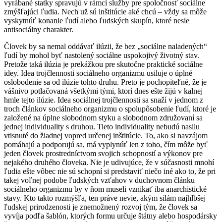
vyrábané statky spravujú v rámci služby pre spoločnosť sociálne
zmýšľajúci ľudia. Nech už sú inštitúcie aké chcú – vždy sa môže
vyskytnúť konanie ľudí alebo ľudských skupín, ktoré nesie
antisociálny charakter.
Človek by sa nemal oddávať ilúzii, že bez „sociálne naladených“
ľudí by mohol byť nastolený sociálne uspokojivý životný stav.
Pretože taká ilúzia je prekážkou pre skutočne praktické sociálne
idey. Idea trojčlennosti sociálneho organizmu usiluje o úplné
oslobodenie sa od ilúzie tohto druhu. Preto je pochopiteľné, že je
vášnivo potlačovaná všetkými tými, ktorí dnes ešte žijú v kalnej
hmle tejto ilúzie. Idea sociálnej trojčlennosti sa snaží v jednom z
troch článkov sociálneho organizmu o spolupôsobenie ľudí, ktoré je
založené na úplne slobodnom styku a slobodnom združovaní sa
jednej individuality s druhou. Tieto individuality nebudú nasilu
vtisnuté do žiadnej vopred určenej inštitúcie. To, ako si navzájom
pomáhajú a podporujú sa, má vyplynúť len z toho, čím môže byť
jeden človek prostredníctvom svojich schopností a výkonov pre
nejakého druhého človeka. Nie je udivujúce, že v súčasnosti mnohí
ľudia ešte vôbec nie sú schopní si predstaviť niečo iné ako to, že pri
takej voľnej podobe ľudských vzťahov v duchovnom článku
sociálneho organizmu by v ňom museli vznikať iba anarchistické
stavy. Kto takto rozmýšľa, ten práve nevie, akým silám najhlbšej
ľudskej prirodzenosti je znemožnený rozvoj tým, že človek sa
vyvíja podľa šablón, ktorých formu určuje štátny alebo hospodársky