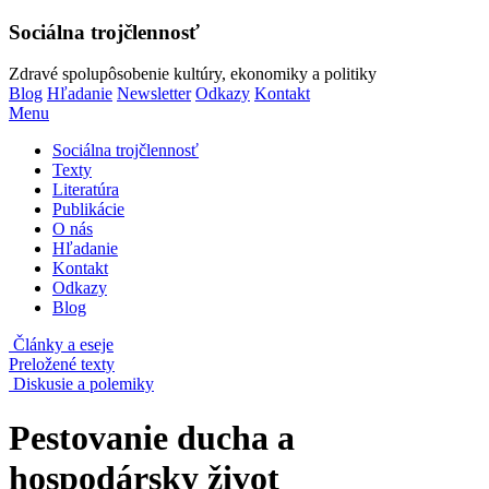
Sociálna trojčlennosť
Zdravé spolupôsobenie kultúry, ekonomiky a politiky
Blog
Hľadanie
Newsletter
Odkazy
Kontakt
Menu
Sociálna trojčlennosť
Texty
Literatúra
Publikácie
O nás
Hľadanie
Kontakt
Odkazy
Blog
Články a eseje
Preložené texty
Diskusie a polemiky
Pestovanie ducha a
hospodársky život