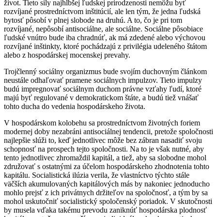
život. Tieto sily najhlbšej ľudskej prirodzenosti nemôžu byť
rozvíjané prostredníctvom inštitúcií, ale len tým, že jedna ľudská
bytosť pôsobí v plnej slobode na druhú. A to, čo je pri tom
rozvíjané, nepôsobí antisociálne, ale sociálne. Sociálne pôsobiace
ľudské vnútro bude iba chradnúť, ak má zdedené alebo výchovou
rozvíjané inštinkty, ktoré pochádzajú z privilégia udeleného štátom
alebo z hospodárskej mocenskej prevahy.
Trojčlenný sociálny organizmus bude svojím duchovným článkom
neustále odhaľovať pramene sociálnych impulzov. Tieto impulzy
budú impregnovať sociálnym duchom právne vzťahy ľudí, ktoré
majú byť regulované v demokratickom štáte, a budú tiež vnášať
tohto ducha do vedenia hospodárskeho života.
V hospodárskom kolobehu sa prostredníctvom životných foriem
modernej doby nezabráni antisociálnej tendencii, pretože spoločnosti
najlepšie slúži to, keď jednotlivec môže bez zábran nasadiť svoju
schopnosť na prospech tejto spoločnosti. Na to je však nutné, aby
tento jednotlivec zhromaždil kapitál, a tiež, aby sa slobodne mohol
združovať s ostatnými za účelom hospodárskeho zhodnotenia tohto
kapitálu. Socialistická ilúzia verila, že vlastníctvo týchto stále
väčších akumulovaných kapitálových más by nakoniec jednoducho
mohlo prejsť z ich privátnych držiteľov na spoločnosť, a tým by sa
mohol uskutočniť socialistický spoločenský poriadok. V skutočnosti
by musela vďaka takému prevodu zaniknúť hospodárska plodnosť