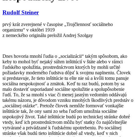
Rudolf Steiner
prvý krát zverejnené v časopise „Trojčlennosť sociálneho
organizmu“ v októbri 1919
z nemeckého originálu preložil Andrej Szolgay
Dnes hovoria mnohí ľudia o „socializácii“ takým spôsobom, ako
keby to mohol byť nejaký súhrn inštitúcií v štáte alebo v rámci
ľudského spolužitia, prostredníctvom ktorých by mohli určité
požiadavky moderného ľudstva dôjsť k svojmu naplneniu. Človek
si predstavuje, že tieto inštitúcie tu ešte nie sú a kvôli tomu panuje
sociálna nespokojnosť a zmätok. Keď tu raz budú, potom by sa
malo dostaviť usporiadané sociálne spolužitie a spolupôsobenie
ľudí. To, že sa mnohí s viac či menej jasným vedomím oddávajú
takému názoru, je dôvodom vzniku mnohých škodlivých predstáv o
„sociálnej otázke“. Pretože človek nemôže formovať vonkajšie
inštitúcie tak, že ony sami zo seba ľuďom umožnia sociálne
uspokojivý život. Také inštitúcie budú po technickej stránke dobré
vtedy, keď ich prostredníctvom môžu byť statky čo najúčelnejšie
vytvárané a privádzané k ľudskému upotrebeniu. Po sociálnej
stránke však budú tieto inštitúcie dobré až vtedy, keď v nich