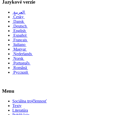
Jazykové verzie
العربية
Česky
Dansk
Deutsch
English
Español
Français
Italiano
Magyar
Nederlands
Norsk
Português
Română
Русский
Menu
Sociálna trojčlennosť
Texty
Literatúra
Publikácie