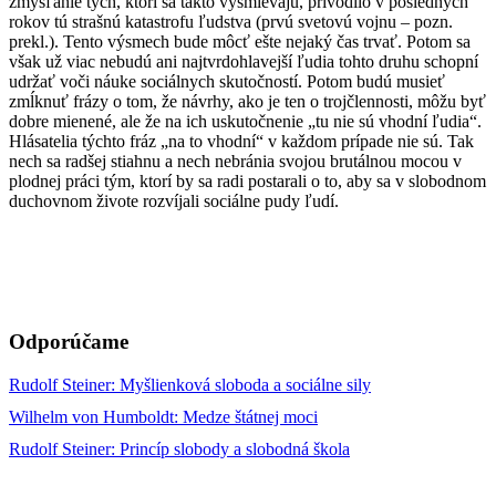
zmýšľanie tých, ktorí sa takto vysmievajú, privodilo v posledných
rokov tú strašnú katastrofu ľudstva (prvú svetovú vojnu – pozn.
prekl.). Tento výsmech bude môcť ešte nejaký čas trvať. Potom sa
však už viac nebudú ani najtvrdohlavejší ľudia tohto druhu schopní
udržať voči náuke sociálnych skutočností. Potom budú musieť
zmĺknuť frázy o tom, že návrhy, ako je ten o trojčlennosti, môžu byť
dobre mienené, ale že na ich uskutočnenie „tu nie sú vhodní ľudia“.
Hlásatelia týchto fráz „na to vhodní“ v každom prípade nie sú. Tak
nech sa radšej stiahnu a nech nebránia svojou brutálnou mocou v
plodnej práci tým, ktorí by sa radi postarali o to, aby sa v slobodnom
duchovnom živote rozvíjali sociálne pudy ľudí.
Odporúčame
Rudolf Steiner: Myšlienková sloboda a sociálne sily
Wilhelm von Humboldt: Medze štátnej moci
Rudolf Steiner: Princíp slobody a slobodná škola